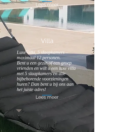
Lees meer
Villa
Luxe villa, 5 slaapkamers –
Luxe bed & breakfast met wellnessruimte!
maximaal 12 personen.
Geopend sinds juni 2021.
Bent u een gezin of een groep
vrienden en wilt u een luxe villa
met 5 slaapkamers en alle
bijbehorende voorzieningen
huren? Dan bent u bij ons aan
het juiste adres!
Lees meer