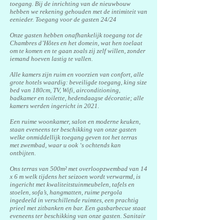
toegang. Bij de inrichting van de nieuwbouw
hebben we rekening gehouden met de intimiteit van
eenieder. Toegang voor de gasten 24/24
Onze gasten hebben onafhankelijk toegang tot de
Chambres d’Hôtes en het domein, wat hen toelaat
om te komen en te gaan zoals zij zelf willen, zonder
iemand hoeven lastig te vallen.
Alle kamers zijn ruim en voorzien van confort, alle
grote hotels waardig: beveiligde toegang, king size
bed van 180cm, TV, Wifi, airconditioning,
badkamer en toilette, hedendaagse décoratie; alle
kamers werden ingericht in 2021.
Een ruime woonkamer, salon en moderne keuken,
staan eveneens ter beschikking van onze gasten
welke onmiddellijk toegang geven tot het terras
met zwembad, waar u ook ‘s ochtends kan
ontbijten.
Ons terras van 500m² met overloopzwembad van 14
x 6 m welk tijdens het seizoen wordt verwarmd, is
ingericht met kwaliteitstuinmeubelen, tafels en
stoelen, sofa’s, hangmatten, ruime pergola
ingedeeld in verschillende ruimtes, een prachtig
prieel met zitbanken en bar. Een gasbarbecue staat
eveneens ter beschikking van onze gasten. Sanitair