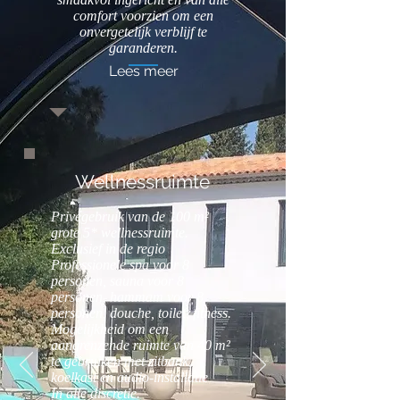
comfort voorzien om een
onvergetelijk verblijf te
garanderen.
Lees meer
Wellnessruimte
Privégebruik van de 100 m²
grote 5* wellnessruimte.
Exclusief in de regio
Professionele spa voor 8
personen, sauna voor 8
personen, hammam voor 8
personen, douche, toilet, fitness.
Mogelijkheid om een
aangrenzende ruimte van 40 m²
te gebruiken met zitbank,
koelkast en audio-installatie
In alle discretie.