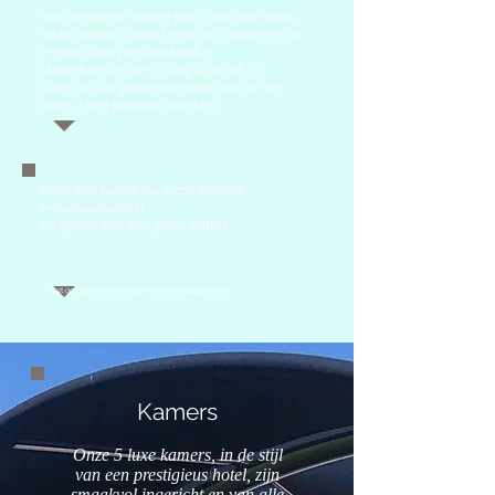
Voor verblijven langer dan 3 nachten kunt u
rechtstreeks contact met ons opnemen via
e-mail:
luxuryzen@outlook.fr
of telefonisch op
+33 (0)4 93 60 38 53
Geef ons uw gewenste data door en we
doen u een passend voorstel!
Boek
een kamer via onze website:
www.luxuryzen.fr
en geniet van een gratis ontbijt *
*
Niet geldig voor boekingen via boekingsplatformen.
Kamers
Onze 5 luxe kamers, in de stijl
van een prestigieus hotel, zijn
smaakvol ingericht en van alle