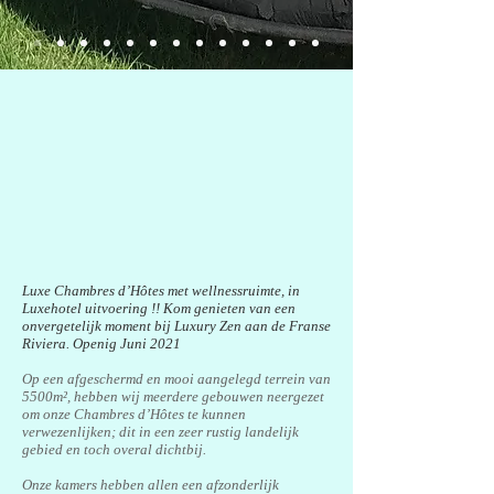
Luxe Chambres d’Hôtes met wellnessruimte, in
Luxehotel uitvoering !! Kom genieten van een
onvergetelijk moment bij
Luxury Zen
aan de Franse
Riviera. Openig Juni 2021
Op een afgeschermd en mooi aangelegd terrein van
5500m², hebben wij meerdere gebouwen neergezet
om onze Chambres d’Hôtes te kunnen
verwezenlijken; dit in een zeer rustig landelijk
gebied en toch overal dichtbij.
Onze kamers hebben allen een afzonderlijk