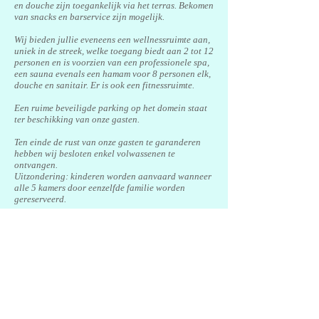
en douche zijn toegankelijk via het terras. Bekomen
van snacks en barservice zijn mogelijk.
Wij bieden jullie eveneens een wellnessruimte aan,
uniek in de streek, welke toegang biedt aan 2 tot 12
personen en is voorzien van een professionele spa,
een sauna evenals een hamam voor 8 personen elk,
douche en sanitair. Er is ook een fitnessruimte.
Een ruime beveiligde parking op het domein staat
ter beschikking van onze gasten.
Ten einde de rust van onze gasten te garanderen
hebben wij besloten enkel volwassenen te
ontvangen.
Uitzondering: kinderen worden aanvaard wanneer
alle 5 kamers door eenzelfde familie worden
gereserveerd.
Ook hebben wij een gezondheidsprotocol
opgesteld m.b.t. Covid19
Om hygiënische redenen, kunnen we onze vrienden
de dieren niet toelaten.
Gelegen tussen Valbonne en Plascassier in een
oase van rust, zijn we op 25 minuten van de
luchthaven van Nice, op 20 minuten van Cannes of